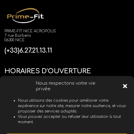
PRIME-FIT NICE ACROPOLIS
7 rue Barberis
06300 NICE
(+33)6.27.21.13.11
HORAIRES D’OUVERTURE
Nous respectons votre vie
du Lundi au Vendredi
08H00 - 20H00
privée
Samedi
09H00 - 14H00
Nous utilisons des cookies pour améliorer votre
Dimanche
FERMÉ
expérience sur notre site, mesurer notre audience, et vous
proposer des services adaptés.
Vous pouvez accepter ou refuser leur utilisation à tout
moment.
Mentions légales
Conditions Générales de Vente